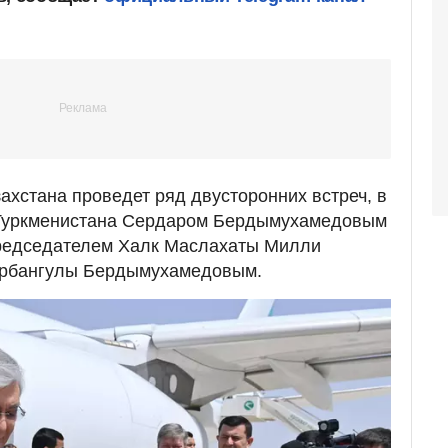
ахстана проведет ряд двусторонних встреч, в
 Туркменистана Сердаром Бердымухамедовым
редседателем Халк Маслахаты Милли
урбангулы Бердымухамедовым.