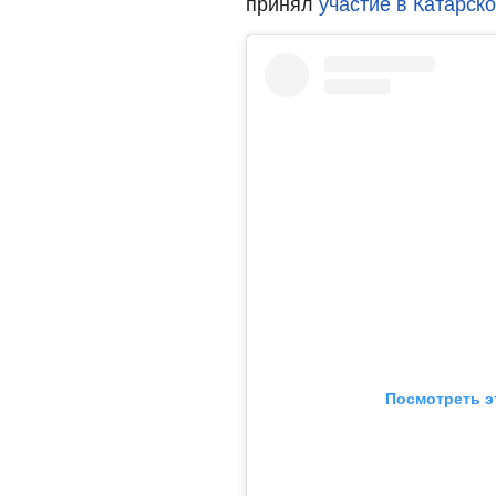
принял
участие в Катарск
Посмотреть э