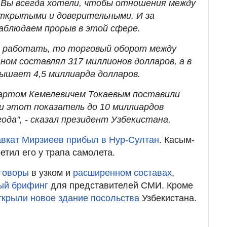
 Вы всегда хотели, чтобы отношения между
ткрытыми и доверительными. И за
аблюдаем прорыв в этой сфере.
и работать, то торговый оборот между
ном составлял 317 миллионов долларов, а в
ышает 4,5 миллиарда долларов.
артом Кемелевичем Токаевым поставили
и этот показатель до 10 миллиардов
года", - сказал президент Узбекистана.
вкат Мирзиеев прибыл в Нур-Султан
. Касым-
етил его у трапа самолета.
говоры
в узком и
расширенном составах
,
ый брифинг
для представителей СМИ. Кроме
ткрыли новое здание посольства
Узбекистана.