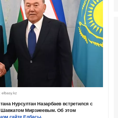
elbasy.kz
тана Нурсултан Назарбаев встретился с
а Шавкатом Мирзиеевым. Об этом
ном сайте Елбасы
.