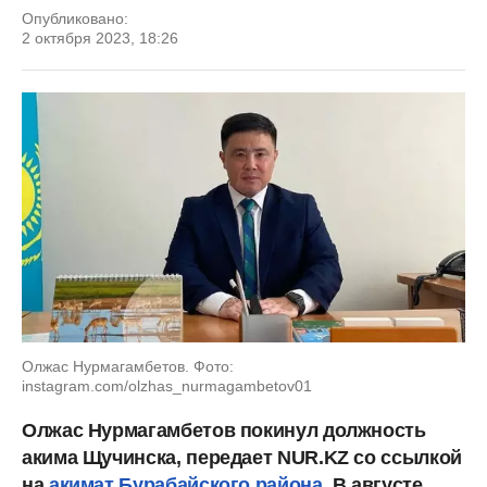
Опубликовано:
2 октября 2023, 18:26
Олжас Нурмагамбетов. Фото:
instagram.com/olzhas_nurmagambetov01
Олжас Нурмагамбетов покинул должность
акима Щучинска, передает NUR.KZ со ссылкой
на
акимат Бурабайского района
. В августе