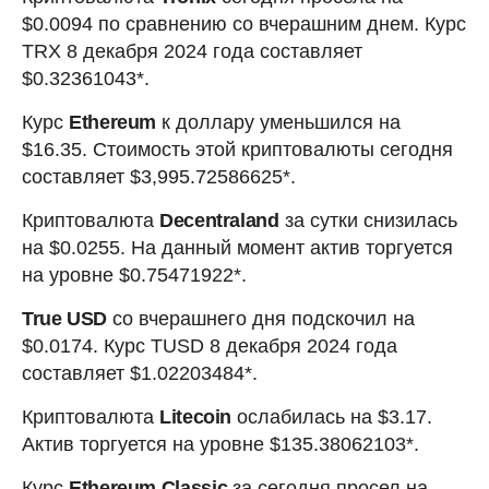
$0.0094 по сравнению со вчерашним днем. Курс
TRX 8 декабря 2024 года составляет
$0.32361043*.
Курс
Ethereum
к доллару уменьшился на
$16.35. Стоимость этой криптовалюты сегодня
составляет $3,995.72586625*.
Криптовалюта
Decentraland
за сутки снизилась
на $0.0255. На данный момент актив торгуется
на уровне $0.75471922*.
True USD
со вчерашнего дня подскочил на
$0.0174. Курс TUSD 8 декабря 2024 года
составляет $1.02203484*.
Криптовалюта
Litecoin
ослабилась на $3.17.
Актив торгуется на уровне $135.38062103*.
Курс
Ethereum Classic
за сегодня просел на