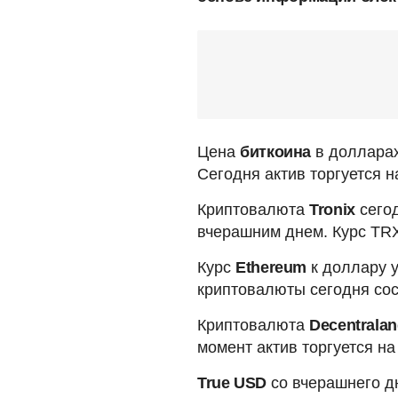
Цена
биткоина
в долларах
Сегодня актив торгуется н
Криптовалюта
Tronix
сегод
вчерашним днем. Курс TRX 
Курс
Ethereum
к доллару у
криптовалюты сегодня сос
Криптовалюта
Decentrala
момент актив торгуется на
True USD
со вчерашнего дн