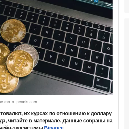
е фото: pexels.com
птовалют, их курсах по отношению к доллару
года, читайте в материале. Данные собраны на
чейн-экосистемы
Binance
.