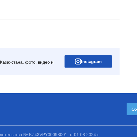
Instagram
Казахстана, фото, видео и
Со
етельство № KZ43VPY00098001 от 01.08.2024 г.