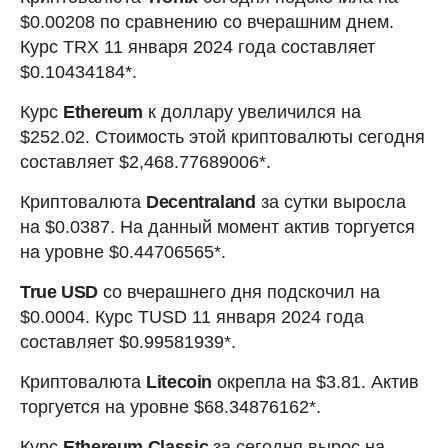
$0.00208 по сравнению со вчерашним днем.
Курс TRX 11 января 2024 года составляет
$0.10434184*.
Курс
Ethereum
к доллару увеличился на
$252.02. Стоимость этой криптовалюты сегодня
составляет $2,468.77689006*.
Криптовалюта
Decentraland
за сутки выросла
на $0.0387. На данный момент актив торгуется
на уровне $0.44706565*.
True USD
со вчерашнего дня подскочил на
$0.0004. Курс TUSD 11 января 2024 года
составляет $0.99581939*.
Криптовалюта
Litecoin
окрепла на $3.81. Актив
торгуется на уровне $68.34876162*.
Курс
Ethereum Classic
за сегодня вырос на