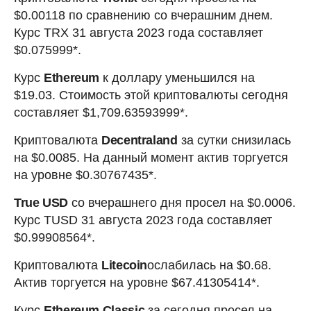
$0.00118 по сравнению со вчерашним днем.
Курс TRX 31 августа 2023 года составляет
$0.075999*.
Курс
Ethereum
к доллару уменьшился на
$19.03. Стоимость этой криптовалюты сегодня
составляет $1,709.63593999*.
Криптовалюта
Decentraland
за сутки снизилась
на $0.0085. На данный момент актив торгуется
на уровне $0.30767435*.
True USD
со вчерашнего дня просел на $0.0006.
Курс TUSD 31 августа 2023 года составляет
$0.99908564*.
Криптовалюта
Litecoin
ослабилась на $0.68.
Актив торгуется на уровне $67.41305414*.
Курс
Ethereum Classic
за сегодня просел на