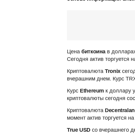
Цена
биткоина
в долларах
Сегодня актив торгуется н
Криптовалюта
Tronix
сегод
вчерашним днем. Курс TRX
Курс
Ethereum
к доллару у
криптовалюты сегодня сос
Криптовалюта
Decentrala
момент актив торгуется на
True USD
со вчерашнего дн