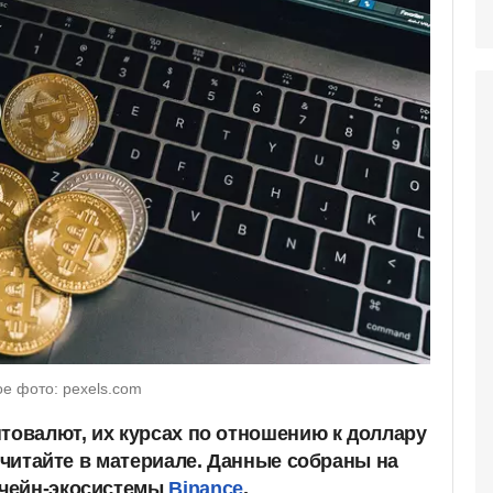
е фото: pexels.com
птовалют, их курсах по отношению к доллару
, читайте в материале. Данные собраны на
чейн-экосистемы
Binance
.