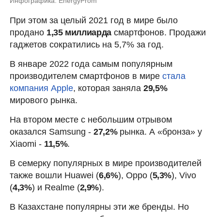
Инфографика: EnergyProm
При этом за целый 2021 год в мире было
продано
1,35 миллиарда
смартфонов. Продажи
гаджетов сократились на 5,7% за год.
В январе 2022 года самым популярным
производителем смартфонов в мире
стала
компания Apple
, которая заняла
29,5%
мирового рынка.
На втором месте с небольшим отрывом
оказался Samsung -
27,2%
рынка. А «бронза» у
Xiaomi -
11,5%
.
В семерку популярных в мире производителей
также вошли Huawei (
6,6%
), Oppo (
5,3%
), Vivo
(
4,3%
) и Realme (
2,9%
).
В Казахстане популярны эти же бренды. Но