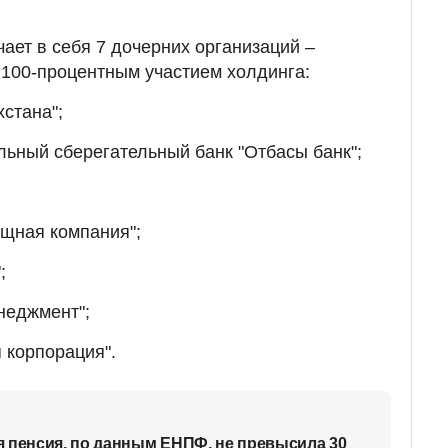
ает в себя 7 дочерних организаций –
100-процентным участием холдинга:
хстана";
ьный сберегательный банк "Отбасы банк";
ищная компания";
;
неджмент";
 корпорация".
 пенсия, по данным ЕНПФ, не превысила 30