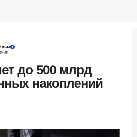
Гольм
дник
мет до 500 млрд
онных накоплений