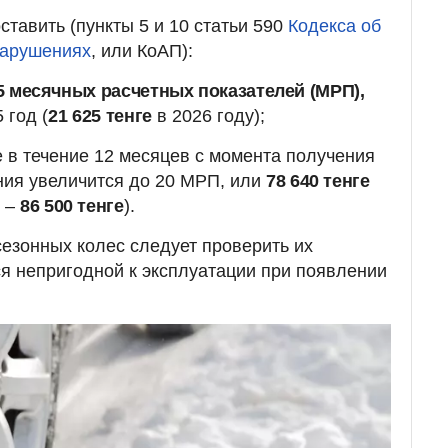
тавить (пункты 5 и 10 статьи 590
Кодекса об
нарушениях
, или КоАП):
 месячных расчетных показателей (МРП),
 год (
21 625 тенге
в 2026 году);
 в течение 12 месяцев с момента получения
ния увеличится до 20 МРП, или
78 640 тенге
у –
86 500 тенге
).
езонных колес следует проверить их
ся непригодной к эксплуатации при появлении
.