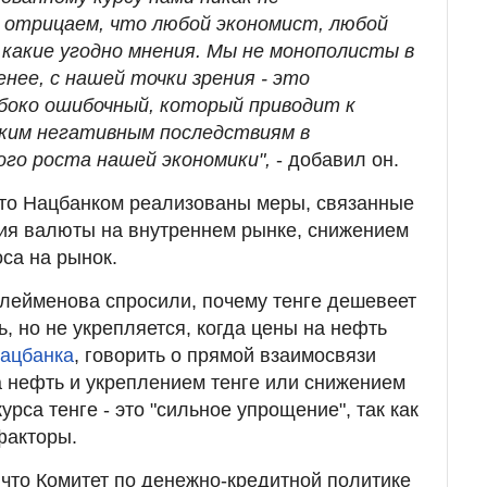
 отрицаем, что любой экономист, любой
акие угодно мнения. Мы не монополисты в
енее, с нашей точки зрения - это
убоко ошибочный, который приводит к
ским негативным последствиям в
го роста нашей экономики",
- добавил он.
что Нацбанком реализованы меры, связанные
ия валюты на внутреннем рынке, снижением
са на рынок.
лейменова спросили, почему тенге дешевеет
, но не укрепляется, когда цены на нефть
Нацбанка
, говорить о прямой взаимосвязи
 нефть и укреплением тенге или снижением
урса тенге - это "сильное упрощение", так как
факторы.
 что Комитет по денежно-кредитной политике