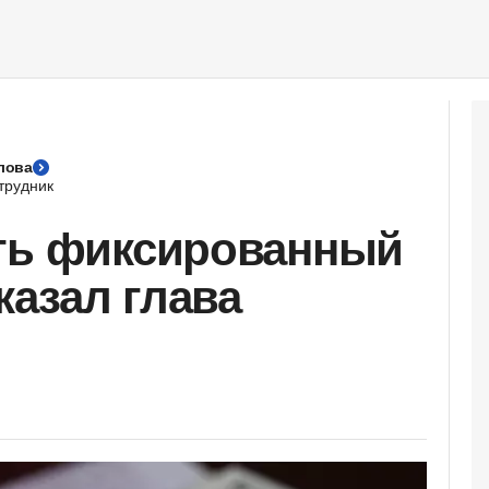
лова
трудник
уть фиксированный
сказал глава