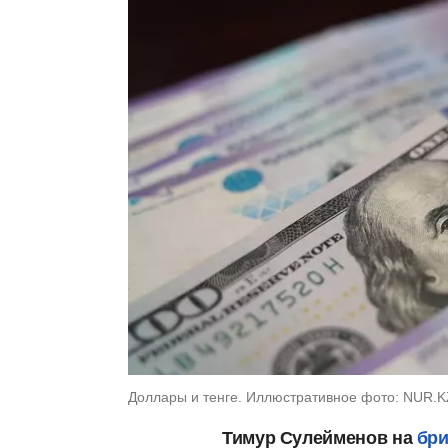
Доллары и тенге. Иллюстративное фото: NUR.K
Тимур Сулейменов на
бр