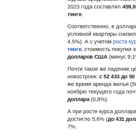
2023 года составлял
459,9
тенге
.
Соответственно, в доллар
условной квартиры снизи
4,5%). А с учетом
роста к
тенге
, стоимость покупки
долларов США
(минус 9,1
Почти такое же падение ц
новостроек:
с 52 433 до 
же время аренда жилья (50
ноябрю текущего года поч
доллара
(0,8%).
А при росте курса доллар
достигло 5,6% (
до 431 до
7%.