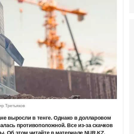
ир Третьяков
ане выросли в тенге. Однако в долларовом
алась противоположной. Все из-за скачков
ы. Об этом читайте в материале NUR.KZ.