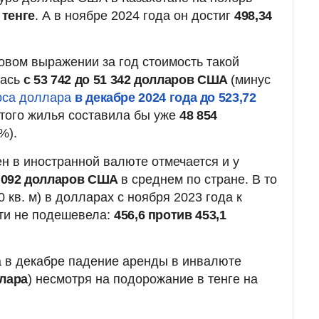
 тенге
. А в ноябре 2024 года он достиг
498,34
овом выражении за год стоимость такой
лась
с 53 742 до 51 342 долларов США
(минус
урса доллара
в декабре 2024 года до 523,72
 этого жилья составила бы уже
48 854
%).
ен в иностранной валюте отмечается и у
50 092 долларов США
в среднем по стране. В то
 кв. м) в долларах с ноября 2023 года к
ти не подешевела:
456,6 против 453,1
а в декабре падение аренды в инвалюте
ллара
) несмотря на подорожание в тенге на