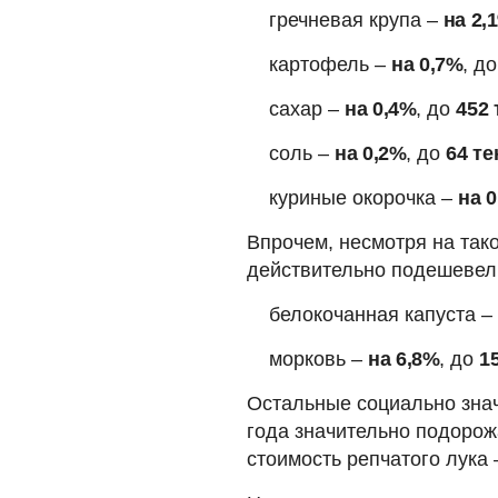
гречневая крупа –
на 2,
картофель –
на 0,7%
, д
сахар –
на 0,4%
, до
452 
соль –
на 0,2%
, до
64 те
куриные окорочка –
на 
Впрочем, несмотря на так
действительно подешевели
белокочанная капуста –
морковь –
на 6,8%
, до
1
Остальные социально зна
года значительно подорож
стоимость репчатого лука 