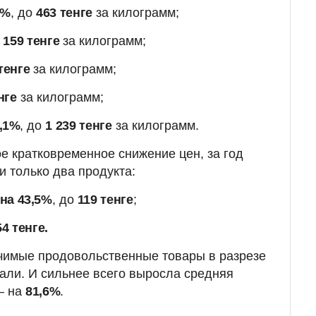
1%
, до
463 тенге
за килограмм;
о
159 тенге
за килограмм;
тенге
за килограмм;
нге
за килограмм;
0,1%
, до
1 239 тенге
за килограмм.
ое кратковременное снижение цен, за год
 только два продукта:
на 43,5%
, до
119 тенге
;
54 тенге.
чимые продовольственные товары в разрезе
али. И сильнее всего выросла средняя
– на
81,6%
.