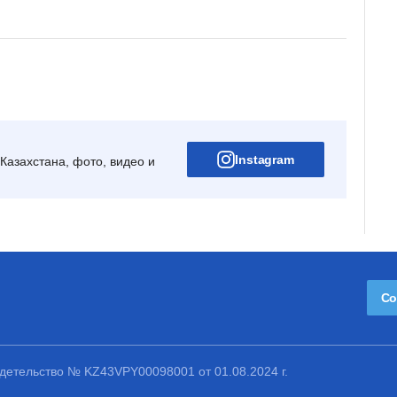
Instagram
Казахстана, фото, видео и
Со
етельство № KZ43VPY00098001 от 01.08.2024 г.