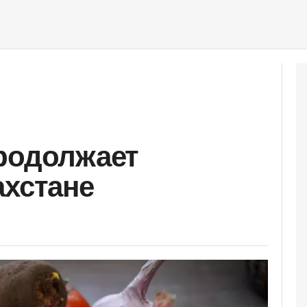
родолжает
ахстане