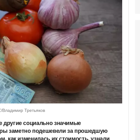
Z/Владимир Третьяков
е другие социально значимые
ры заметно подешевели за прошедшую
ом, как изменилась их стоимость, узнали