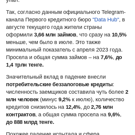
Так, согласно данным официального Telegram-
канала Первого кредитного бюро
"Data Hub"
, в
августе текущего года жители страны
оформили
3,66 млн займов
, что сразу на
10,5%
меньше, чем было в июле. Это также
минимальный показатель с апреля 2023 года.
Просела и общая сумма займов – на
7,6%
,
до
1,4 трлн тенге.
Значительный вклад в падение внесли
потребительские беззалоговые кредиты
:
численность заемщиков составила чуть более
2
млн человек
(минус
9,2%
к июлю), количество
кредитов снизилось на
12,4%
, до
2,76 млн
контрактов
, а общая сумма просела на
9,6%
,
до 888 млрд тенге.
Похожее падение испытала и сфера