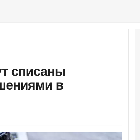
ут списаны
шениями в