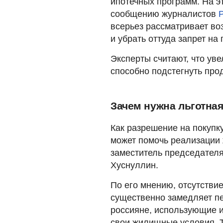
ипотечных программ. На э
сообщению журналистов
всерьез рассматривает во
и убрать оттуда запрет на
Эксперты считают, что ув
способно подстегнуть про
Зачем нужна льготная
Как разрешение на покупк
может помочь реализации
заместитель председател
Хуснуллин.
По его мнению, отсутстви
существенно замедляет пе
россияне, использующие 
свои жилищные условия. Т