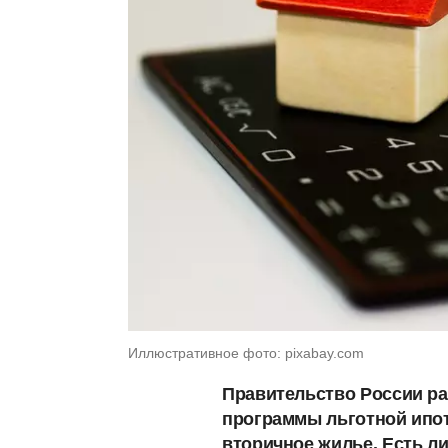
Иллюстративное фото: pixabay.com
Правительство России ра
программы льготной ипот
вторичное жилье. Есть л