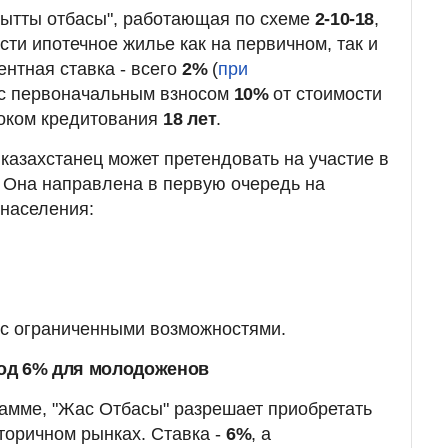
ытты отбасы", работающая по схеме
2-10-18
,
ти ипотечное жилье как на первичном, так и
ентная ставка - всего
2%
(
при
 с первоначальным взносом
10%
от стоимости
оком кредитования
18
лет
.
казахстанец может претендовать на участие в
 Она направлена в первую очередь на
населения:
к с ограниченными возможностями.
под 6% для молодоженов
амме, "Жас Отбасы" разрешает приобретать
торичном рынках. Ставка -
6%
, а