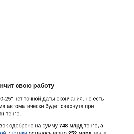
ончит свою работу
0-25" нет точной даты окончания, но есть
а автоматически будет свернута при
лн
тенге.
явок одобрено на сумму
748 млрд
тенге
,
а
ной ипотеки
осталось всего
252 млрд
тенге.