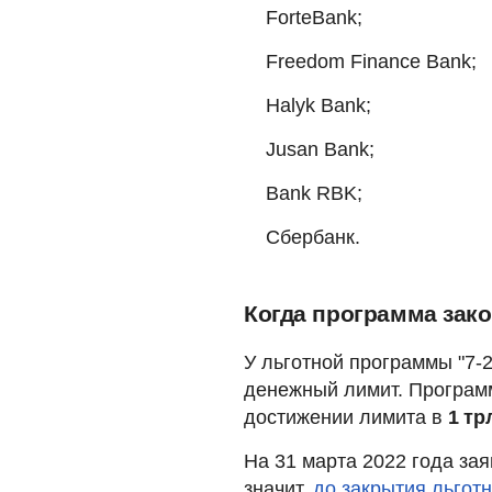
ForteBank;
Freedom Finance Bank;
Halyk Bank;
Jusan Bank;
Bank RBK;
Сбербанк.
Когда программа зак
У льготной программы "7-2
денежный лимит. Программ
достижении лимита в
1 тр
На 31 марта 2022 года за
значит,
до закрытия льгот