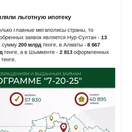
мляли льготную ипотеку
олько главные мегаполисы страны, то
обренных заявок является Нур-Султан -
13
а сумму
200
млрд
тенге, в Алматы -
8 667
рд
тенге, а в Шымкенте -
2 813
оформленных
тенге.