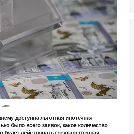
тьяков
жнему доступна льготная ипотечная
лько было всего заявок, какое количество
го будет действовать государственная