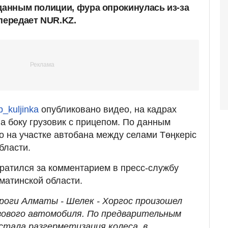
 данным полиции, фура опрокинулась из-за
передает NUR.KZ.
p_kuljinka
опубликовано видео, на кадрах
а боку грузовик с прицепом. По данным
 на участке автобана между селами Төңкеріс
бласти.
ратился за комментарием в пресс-службу
матинской области.
роги Алматы - Шелек - Хоргос произошел
зового автомобиля. По предварительным
стала разгерметизация колеса, в