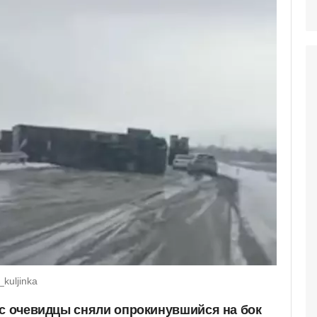
kuljinka
ос очевидцы сняли опрокинувшийся на бок