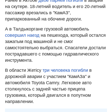
Ранее в Актобе
двое парней погибли
в аварии
на скутере. 18-летний водитель и его 20-летний
пассажир врезались в "КамАЗ",
припаркованный на обочине дороги.
А в Талдыкоргане грузовой автомобиль
совершил наезд
на пешехода, который остался
зажатым под машиной и не смог
самостоятельно выбраться. Спасатели достали
пострадавшего с помощью гидравлического
инструмента.
В области Жетісу
три человека погибли
в
дорожной аварии с участием "КамАЗа" и
автомобиля Toyota Camry. Легковое авто
столкнулось с задней частью прицепа
грузовика, который двигался в попутном
направлении.