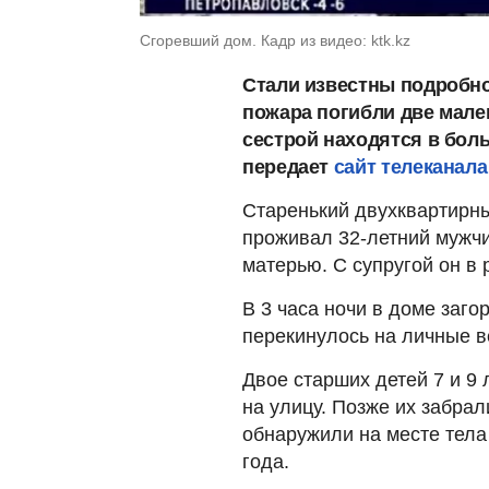
Сгоревший дом. Кадр из видео: ktk.kz
Стали известны подробнос
пожара погибли две мален
сестрой находятся в бол
передает
сайт телеканала
Старенький двухквартирны
проживал 32-летний мужчи
матерью. С супругой он в 
В 3 часа ночи в доме заг
перекинулось на личные в
Двое старших детей 7 и 9
на улицу. Позже их забра
обнаружили на месте тела
года.