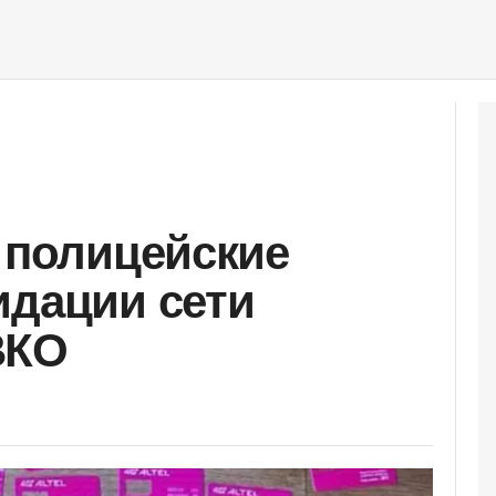
: полицейские
идации сети
ВКО