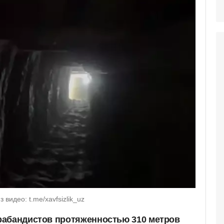
 видео: t.me/xavfsizlik_uz
рабандистов протяженностью 310 метров