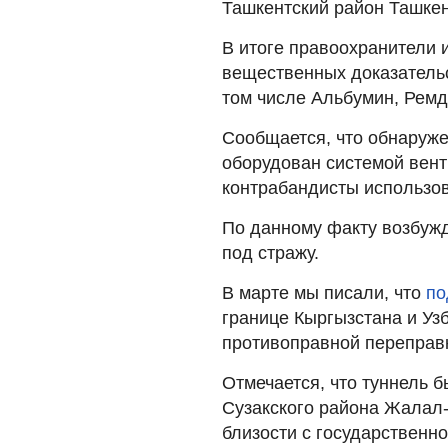
Ташкентский район Ташкен
В итоге правоохранители 
вещественных доказательс
том числе Альбумин, Рем
Сообщается, что обнаруж
оборудован системой вент
контрабандисты использов
По данному факту возбужд
под стражу.
В марте мы писали, что
по
границе Кыргызстана и Уз
противоправной переправк
Отмечается, что туннель 
Сузакского района Жалал-
близости с государственн