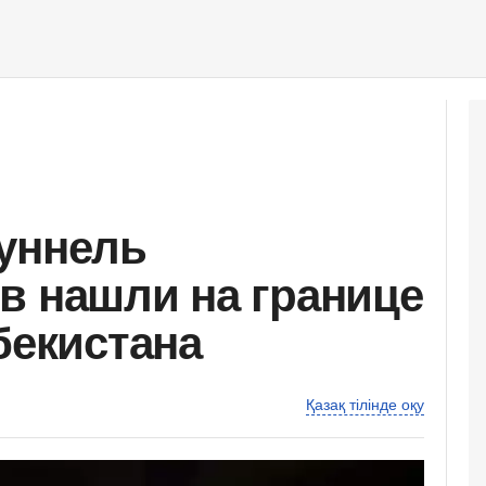
уннель
в нашли на границе
бекистана
Қазақ тілінде оқу