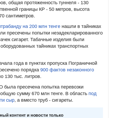
ров, общая протяженность туннеля - 130
твенной границы КР - 50 метров, высота
70 сантиметров.
нтрабанду на 200 млн тенге
нашли в тайниках
ыли пресечены попытки незадекларированного
пачек сигарет. Табачные изделия были
 оборудованных тайниках транспортных
ачала года в пунктах пропуска Пограничной
ресечено порядка
900 фактов незаконного
о 130 тыс. литров.
КО была пресечена попытка перевозки
 общую сумму 670 млн тенге. В область
под
ти сыр
, а вместо труб - сигареты.
ный контент и новости только