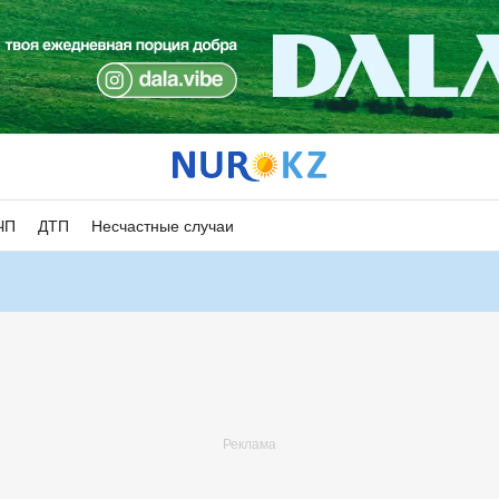
ЧП
ДТП
Несчастные случаи