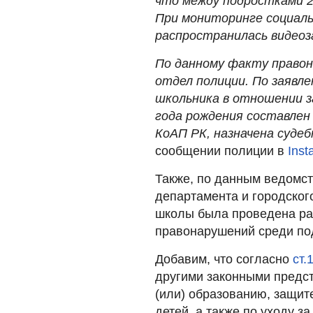
что между подростками 2
При мониторинге социаль
распространилась видеоз
По данному факту правон
отдел полиции. По заявл
школьника в отношении з
года рождения составлен
КоАП РК, назначена судеб
сообщении полиции в
Inst
Также, по данным ведомст
департамента и городског
школы была проведена ра
правонарушений среди по
Добавим, что согласно
ст.
другими законными предс
(или) образованию, защит
детей, а также по уходу 