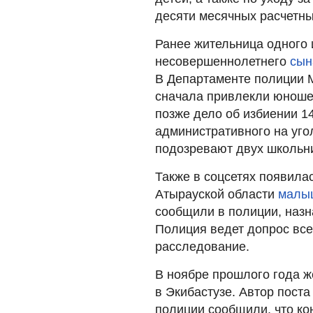
десяти месячных расчетных
Ранее жительница одного и
несовершеннолетнего
сын
В Департаменте полиции М
сначала привлекли юноше
позже дело об избиении 1
административного на уг
подозревают двух школьник
Также в соцсетях появила
Атырауской области
малыш
сообщили в полиции, назн
Полиция ведет допрос все
расследование.
В ноябре прошлого года 
в Экибастузе. Автор поста
полиции сообщили, что к