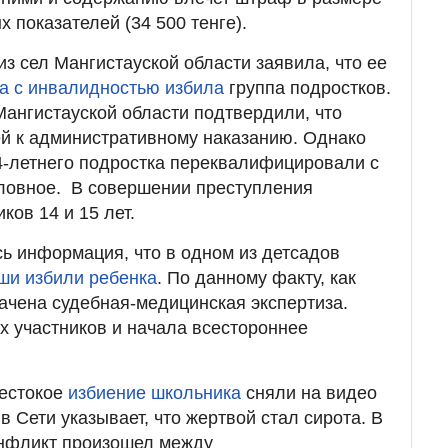
 показателей (34 500 тенге).
з сел Мангистауской области заявила, что ее
а с инвалидностью избила
группа подростков.
ангистауской области подтвердили, что
й к административному наказанию. Однако
4-летнего подростка переквалифицировали с
оловное. В совершении преступления
ов 14 и 15 лет.
сь информация, что в одном из детсадов
и избили ребенка
. По данному факту, как
ачена судебная-медицинская экспертиза.
х участников и начала всестороннее
жестокое
избиение школьника
сняли на видео
 в Сети указывает, что жертвой стал сирота. В
онфликт произошел между