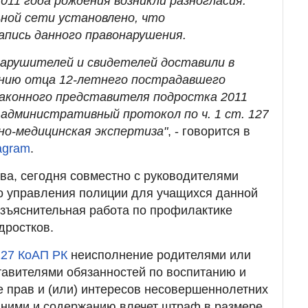
011 года рождения возникли разногласия.
ной сети установлено, что
апись данного правонарушения.
арушителей и свидетелей доставили в
ению отца 12-летнего пострадавшего
аконного представителя подростка 2011
 административный протокол по ч. 1 ст. 127
но-медицинская экспертиза"
, - говорится в
agram
.
ва, сегодня совместно с руководителями
о управления полиции для учащихся данной
зъяснительная работа по профилактике
дростков.
127 КоАП РК
неисполнение родителями или
тавителями обязанностей по воспитанию и
е прав и (или) интересов несовершеннолетних
за ними и содержанию влечет штраф в размере