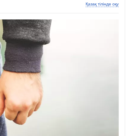
Қазақ тілінде оқу