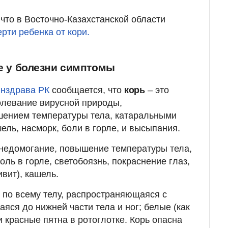
 что в Восточно-Казахстанской области
рти ребенка от кори.
ие у болезни симптомы
инздрава РК
сообщается, что
корь
– это
олевание вирусной природы,
ением температуры тела, катаральными
ель, насморк, боли в горле, и высыпания.
едомогание, повышение температуры тела,
оль в горле, светобоязнь, покраснение глаз,
вит), кашель.
 по всему телу, распространяющаяся с
яся до нижней части тела и ног; белые (как
 красные пятна в ротоглотке. Корь опасна