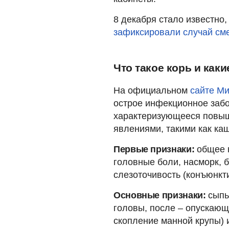
8 декабря стало известно,
зафиксировали случай сме
Что такое корь и как
На официальном
сайте М
острое инфекционное заб
характеризующееся повыш
явлениями, такими как каш
Первые признаки:
общее н
головные боли, насморк, б
слезоточивость (конъюнкти
Основные признаки:
сыпь
головы, после – опускающа
скопление манной крупы) и