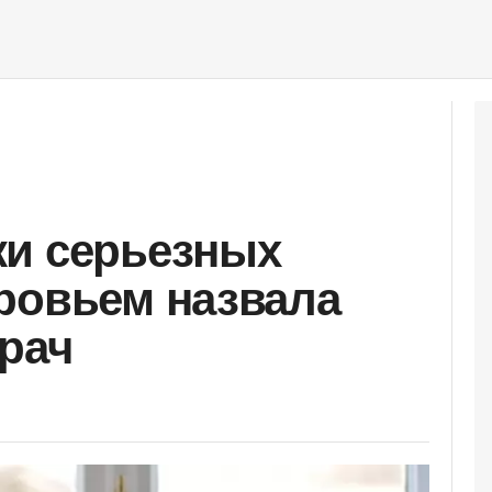
ки серьезных
ровьем назвала
врач