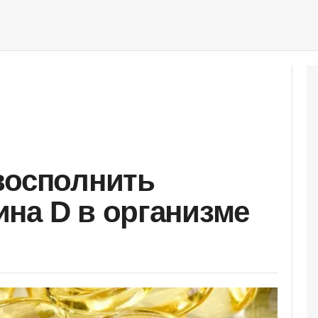
восполнить
на D в организме