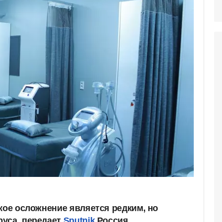
кое осложнение является редким, но
уса, передает
Sputnik
Россия.