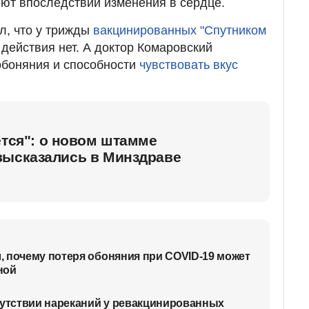
ют впоследствии изменения в сердце.
л, что у трижды
вакцинированных "Спутником
действия нет. А доктор Комаровский
обоняния и способности
чувствовать вкус
ется": о новом штамме
высказались в Минздраве
 почему потеря обоняния при COVID-19 может
ной
сутствии нареканий у ревакцинированных