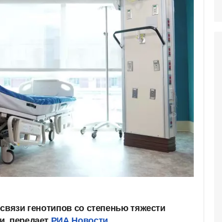
освязи генотипов со степенью тяжести
и, передает
РИА Новости.