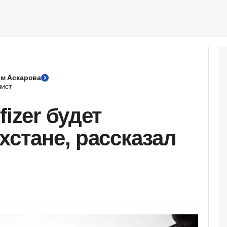
м Аскарова
ист
fizer будет
хстане, рассказал