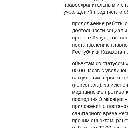
правоохранительным и сп
учреждений предписано 
продолжение работы о
деятельности социальн
проекте Ashyq, соотве
постановлению главног
Республики Казахстан 
объектам со статусом
00.00 часов с увеличе
вакцинации первым ко
(персонала), за искл
медицинские противоп
последних 3 месяцев - 
приложения 5 постано
санитарного врача Рес
прочим объектам, раб
работы до 22.00 часов;