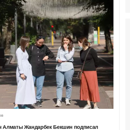
ов
ч Алматы Жандарбек Бекшин подписал