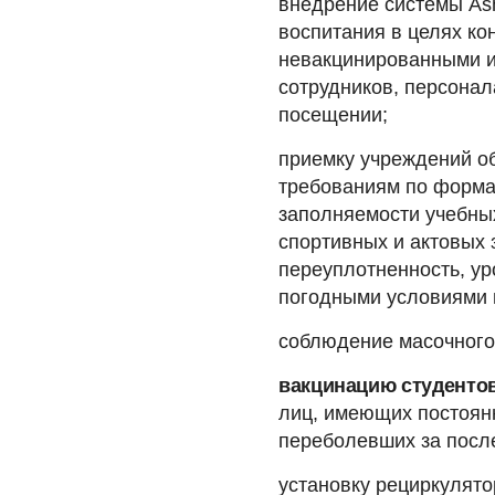
внедрение системы As
воспитания в целях к
невакцинированными и 
сотрудников, персонал
посещении;
приемку учреждений о
требованиям по формат
заполняемости учебных
спортивных и актовых
переуплотненность, ур
погодными условиями 
соблюдение масочного
вакцинацию студентов
лиц, имеющих постоян
переболевших за посл
установку рециркулято