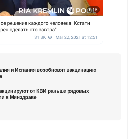
алия и Испания возобновят вакцинацию
a
акцинируют от КВИ раньше рядовых
ли в Минздраве