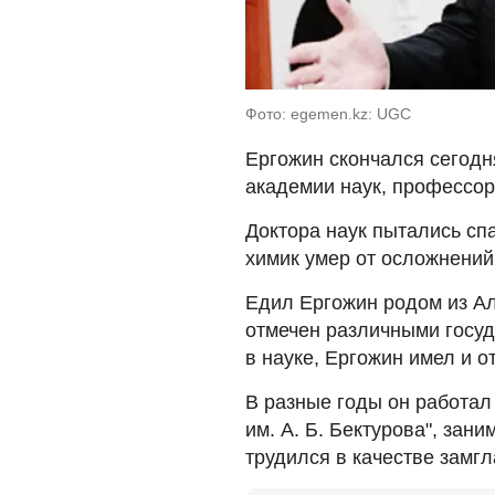
Фото: egemen.kz: UGC
Ергожин скончался сегодн
академии наук, профессор
Доктора наук пытались спа
химик умер от осложнений 
Едил Ергожин родом из Ал
отмечен различными госу
в науке, Ергожин имел и 
В разные годы он работал
им. А. Б. Бектурова", зан
трудился в качестве замг