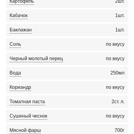
Картофель
2
шт.
Кабачок
1
шт.
Баклажан
1
шт.
Соль
по вкусу
Черный молотый перец
по вкусу
Вода
250
мл
Кориандр
по вкусу
Томатная паста
2
ст. л.
Сушеный чеснок
по вкусу
Мясной фарш
700
г