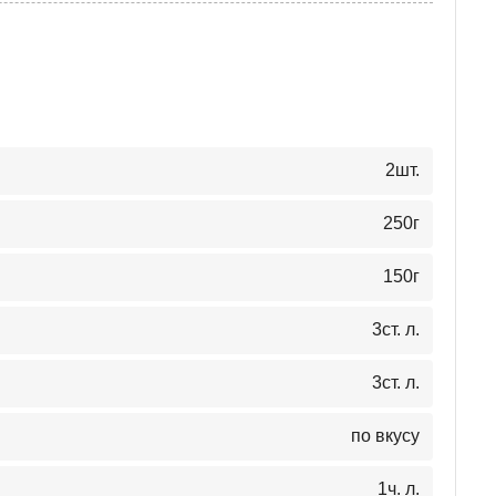
2
шт.
250
г
150
г
3
ст. л.
3
ст. л.
по вкусу
1
ч. л.