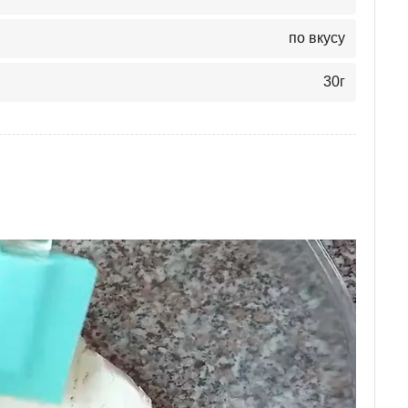
по вкусу
30
г