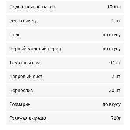
Подсолнечное масло
100
мл
Репчатый лук
1
шт.
Соль
по вкусу
Черный молотый перец
по вкусу
Томатный соус
0.5
ст.
Лавровый лист
2
шт.
Чернослив
20
шт.
Розмарин
по вкусу
Говяжья вырезка
700
г