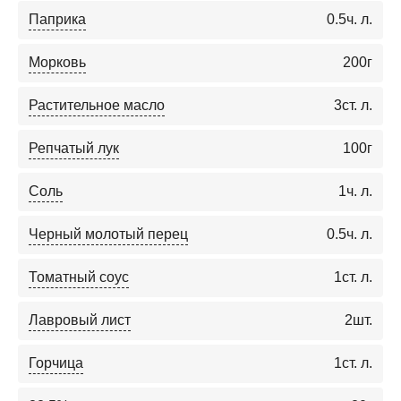
Паприка
0.5
ч. л.
Морковь
200
г
Растительное масло
3
ст. л.
Репчатый лук
100
г
Соль
1
ч. л.
Черный молотый перец
0.5
ч. л.
Томатный соус
1
ст. л.
Лавровый лист
2
шт.
Горчица
1
ст. л.