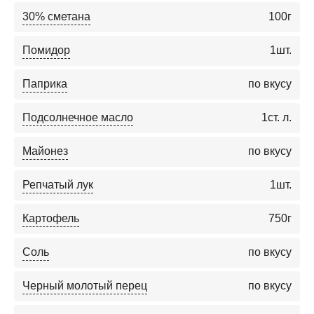
30% сметана
100
г
Помидор
1
шт.
Паприка
по вкусу
Подсолнечное масло
1
ст. л.
Майонез
по вкусу
Репчатый лук
1
шт.
Картофель
750
г
Соль
по вкусу
Черный молотый перец
по вкусу