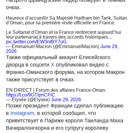
очках.
Heureux d’accueillir Sa Majesté Haitham bin Tarik, Sultan
d’Oman, pour sa première visite officielle en France.
Le Sultanat d’Oman et la France renforcent aujourd’hui
leur partenariat à travers des accords historiques…
pic.twitter.com/EW3nIBY7uG
— Emmanuel Macron (@EmmanuelMacron)
June 29,
2026
Также официальный аккаунт Елисейского
дворца в соцсети
X
опубликовал видео с
Франко-Оманского форума, на котором Макрон
также присутствует в очках.
EN DIRECT | Forum des affaires France-Oman.
https://t.co/9GTlpnCFlC
— Élysée (@Elysee)
June 29, 2026
Позже президент Франции сделал публикацию
в
Instagram
, в которой сообщил, что
приветствует в Париже короля Таиланда Маха
Вачиралонгкорна и его супругу королеву