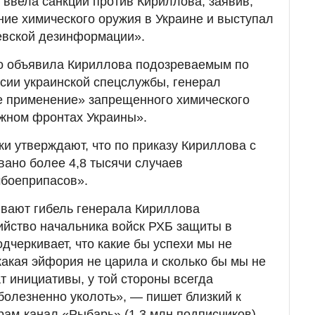
 ввела санкции против Кириллова, заявив,
ние химического оружия в Украине и выступал
евской дезинформации».
о объявила Кириллова подозреваемым по
сии украинской спецслужбы, генерал
е применение» запрещенного химического
южном фронтах Украины».
ки утверждают, что по приказу Кириллова с
ано более 4,8 тысячи случаев
мбоеприпасов».
вают гибель генерала Кириллова
ийство начальника войск РХБ защиты в
дчеркивает, что какие бы успехи мы не
какая эйфория не царила и сколько бы мы не
т инициативы, у той стороны всегда
болезненно уколоть», — пишет близкий к
ам-канал «Рыбарь» (1,3 млн подписчиков).