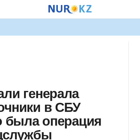
али генерала
очники в СБУ
то была операция
ецслужбы