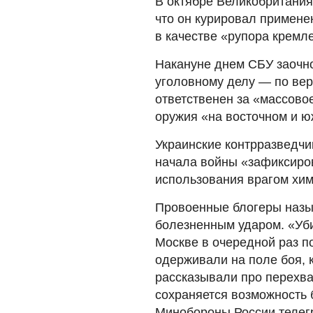
В октябре Великобритания
что он курировал примене
в качестве «рупора кремл
Накануне днем СБУ заочн
уголовному делу — по вер
ответственен за «массово
оружия «на восточном и 
Украинские контрразведчи
начала войны «зафиксиров
использования врагом хи
Провоенные блогеры назы
болезненным ударом. «Уб
Москве в очередной раз по
одерживали на поле боя, 
рассказывали про перехва
сохраняется возможность 
Минобороны России телегр