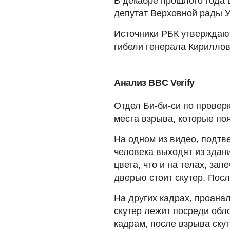
В декабре прошлого года 
депутат Верховной рады У
Источники РБК утверждают,
гибели генерала Кирилло
Анализ BBC Verify
Отдел Би-би-си по проверк
места взрыва, которые поя
На одном из видео, подтве
человека выходят из здан
цвета, что и на телах, за
дверью стоит скутер. Посл
На других кадрах, проанал
скутер лежит посреди обл
кадрам, после взрыва ску