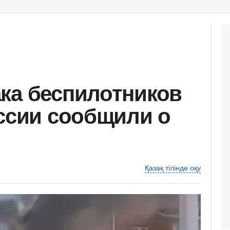
ка беспилотников
оссии сообщили о
Қазақ тілінде оқу