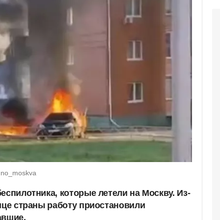
zhno_moskva
еспилотника, которые летели на Москву. Из-
лице страны работу приостановили
авшие.