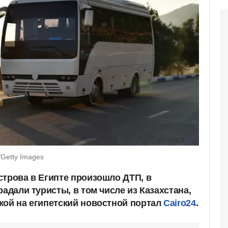
/Getty Images
строва в Египте произошло ДТП, в
радали туристы, в том числе из Казахстана,
кой на египетский новостной портал
Cairo24
.