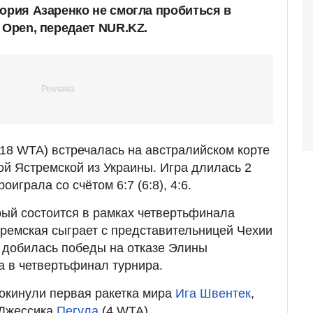
тория Азаренко не смогла пробиться в
 Open, передает NUR.KZ.
(18 WTA) встречалась на австралийском корте
ой Ястремской из Украины. Игра длилась 2
оиграла со счётом 6:7 (6:8), 4:6.
ый состоится в рамках четвертьфинала
стремская сыграет с представительницей Чехии
 добилась победы на отказе Элины
 в четвертьфинал турнира.
окинули первая ракетка мира
Ига Швентек
,
 Джессика
Пегула
(4 WTA).