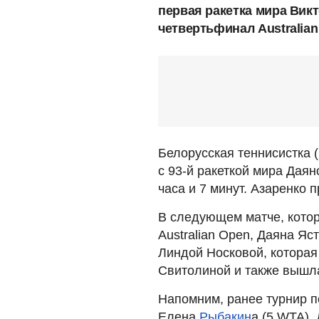
первая ракетка мира Вик
четвертьфинал Australian
Белорусская теннисистка 
с 93-й ракеткой мира Даян
часа и 7 минут. Азаренко пр
В следующем матче, котор
Australian Open, Даяна Я
Линдой Носковой, которая
Свитолиной и также вышла
Напомним, ранее турнир п
Елена
Рыбакин
а (5 WTA),