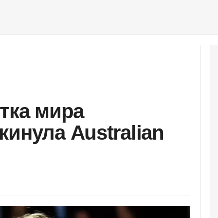
етка мира
инула Australian