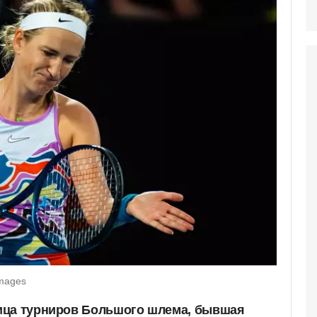
Images
ица турниров Большого шлема, бывшая