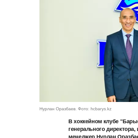
Нурлан Оразбаев. Фото: hcbarys.kz
В хоккейном клубе "Барыс
генерального директора,
менеджер Нурлан Оразба