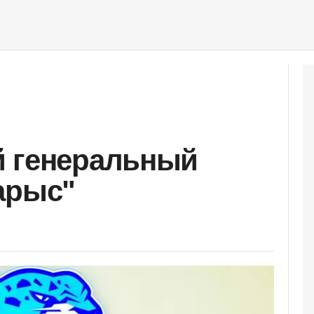
й генеральный
арыс"