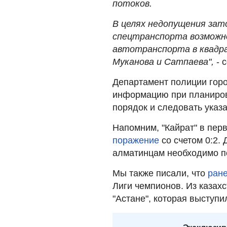
потоков.
В целях недопущения зато
спецтранспорта возможно
автотранспорта в квадра
Муканова и Сатпаева",
- 
Департамент полиции горо
информацию при планиро
порядок и следовать указ
Напомним, "Кайрат" в пер
поражение
со счетом 0:2.
алматинцам необходимо по
Мы также писали, что
ране
Лиги чемпионов. Из казахс
"Астане", которая выступи