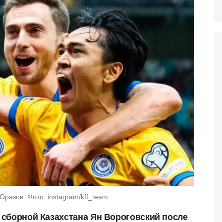
разов. Фото: instagram/kff_team
сборной Казахстана Ян Вороговский после