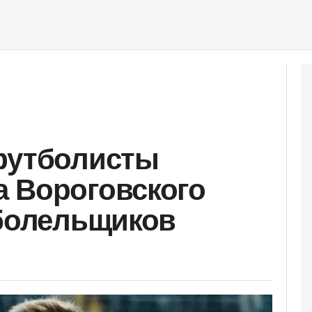
футболисты
 Вороговского
 болельщиков