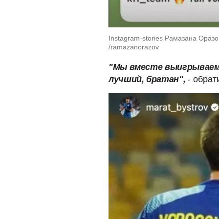
Instagram-stories Рамазана Оразо
/ramazanorazov
"Мы вместе выигрываем 
лучший, братан",
- обра