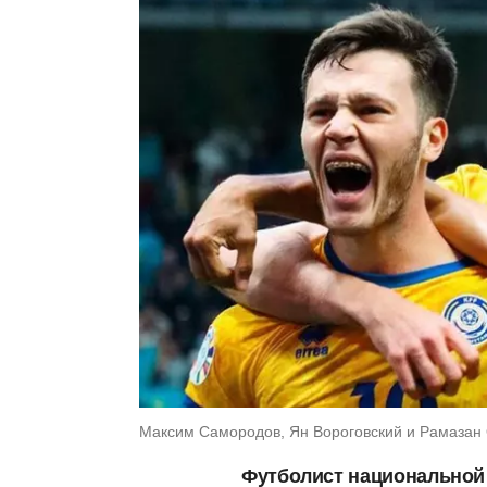
Максим Самородов, Ян Вороговский и Рамазан О
Футболист национальной 