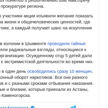
их понятий и решительный шаг навстречу
 прокуратуре региона.
о участники акции изъявили желание показать
за жизни и общечеловеческих ценностей, где
тике, а каждый получает шанс на искупление
о в колонии в Шымкенте
проводили тайные
няли радикальные взгляды, относящиеся к
организации. Осужденному отцу 5 детей дали
к экстремистской деятельности во время них.
и в один день
освободились сразу 10 женщин
,
конный оборот наркотиков. Все они разного
ов и с разными сроками отбывания наказания.
ые и близкие, которые приехали из Астаны,
-Каменогорска.