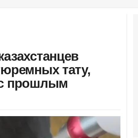
казахстанцев
тюремных тату,
 с прошлым