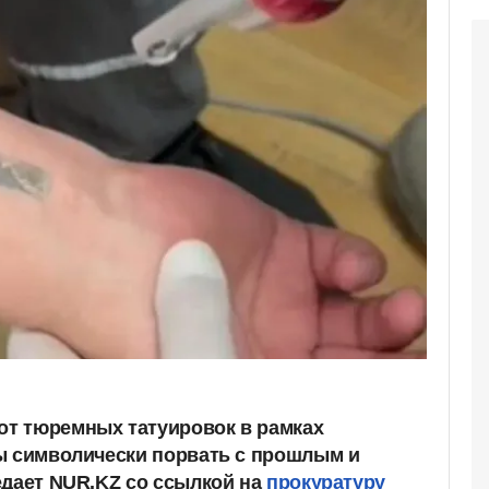
от тюремных татуировок в рамках
ы символически порвать с прошлым и
едает NUR.KZ со ссылкой на
прокуратуру