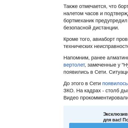
Также отмечается, что бо
налетом часов и подтвер
бортмеханик предупредил
безопасной дистанции.
Кроме того, авиаборт про
технических неисправност
Напомним, ранее алмати
вертолет
, замеченные у "Н
появились в Сети. Ситуац
До этого в
Сети
появилось
ЗКО. На кадрах - столб ды
Видео прокомментировали
Эксклюзив
для вас! П