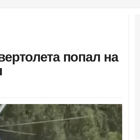
вертолета попал на
ы