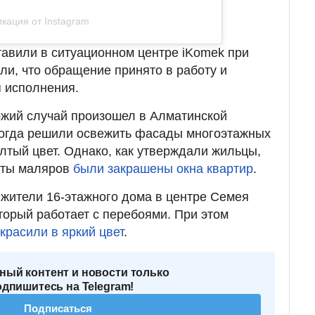
кация от Instagram
тавили в ситуационном центре iKomek при
ли, что обращение принято в работу и
 исполнения.
ожий случай произошел в Алматинской
тогда решили освежить фасады многоэтажных
елтый цвет. Однако, как утверждали жильцы,
оты маляров
были закрашены окна квартир
.
 жители 16-этажного дома в центре Семея
торый работает с перебоями. При этом
красили в яркий цвет
.
ный контент и новости только
одпишитесь на Telegram!
Подписаться