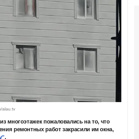
/alau.tv
из многоэтажек пожаловались на то, что
ения ремонтных работ закрасили им окна,
у"
.