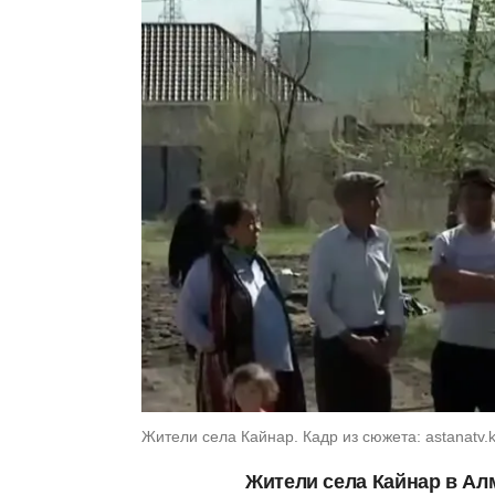
Жители села Кайнар. Кадр из сюжета: astanatv.
Жители села Кайнар в Ал