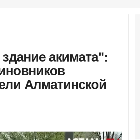
 здание акимата":
чиновников
ели Алматинской