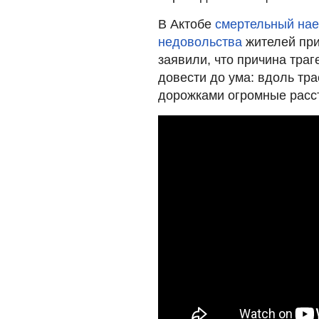
В Актобе
смертельный нае
недовольства
жителей при
заявили, что причина траг
довести до ума: вдоль т
дорожками огромные расст